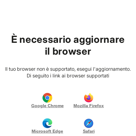
Home
Contattaci
È necessario aggiornare
Hai delle domande o cerchi informazioni?
Siamo qui per
il browser
aiutarti!
Il tuo browser non è supportato, esegui l'aggiornamento.
I nostri contatti
Di seguito i link ai browser supportati
Puoi trovarci all’indirizzo e-mail
support@vibesplanner.com
oppure chiamandoci
al
+39 071 6621591.
Google Chrome
Mozilla Firefox
Seguici anche sui social:
Microsoft Edge
Safari