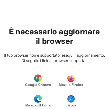
Home
Accedi al tuo account
È necessario aggiornare
il browser
Inserisci e-mail e password
Il tuo browser non è supportato, esegui l'aggiornamento.
E-MAIL
*
Di seguito i link ai browser supportati
PASSWORD
*
Google Chrome
Mozilla Firefox
Rimani collegato
Accedi
Microsoft Edge
Safari