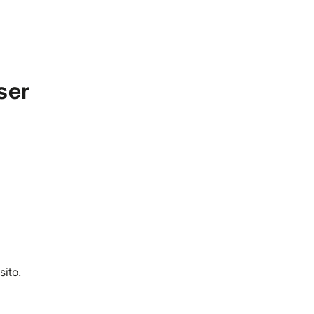
Diventa Cliente
Diventa Fornitore
Area Personale
ser
sito.