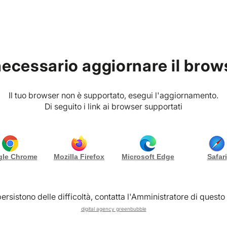
g
Chi siamo
Contattaci
necessario aggiornare il brow
ccount
Il tuo browser non è supportato, esegui l'aggiornamento.
ssword
Di seguito i link ai browser supportati
le Chrome
Mozilla Firefox
Microsoft Edge
Safari
ersistono delle difficoltà, contatta l'Amministratore di questo 
digital agency greenbubble