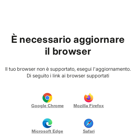
Home
Accedi al tuo account
È necessario aggiornare
il browser
Inserisci e-mail e password
Il tuo browser non è supportato, esegui l'aggiornamento.
E-MAIL
*
Di seguito i link ai browser supportati
PASSWORD
*
Google Chrome
Mozilla Firefox
Rimani collegato
Accedi
Microsoft Edge
Safari