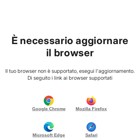
Home
Accedi al tuo account
È necessario aggiornare
il browser
Inserisci e-mail e password
Il tuo browser non è supportato, esegui l'aggiornamento.
E-MAIL
*
Di seguito i link ai browser supportati
PASSWORD
*
Google Chrome
Mozilla Firefox
Rimani collegato
Accedi
Microsoft Edge
Safari