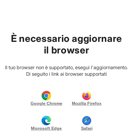
Home
Richiedi un preventivo
È necessario aggiornare
il browser
Completa la form per ricevere un’offerta
su misura da
Ritratti Musicali su Gioiello
di Klaus Bellavitis
.
Il tuo browser non è supportato, esegui l'aggiornamento.
Di seguito i link ai browser supportati
NOME
*
Google Chrome
Mozilla Firefox
COGNOME
*
Microsoft Edge
Safari