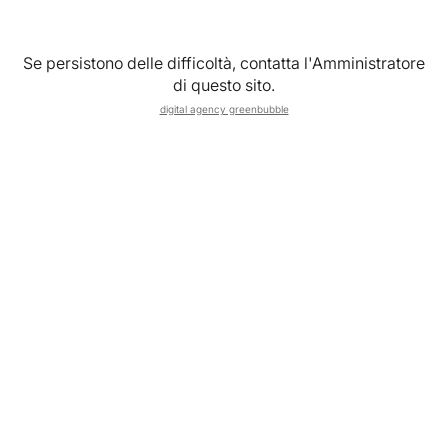
E-MAIL
Se persistono delle difficoltà, contatta l'Amministratore
di questo sito.
digital agency greenbubble
CELLULARE
*
REGIONE
NOTE
*