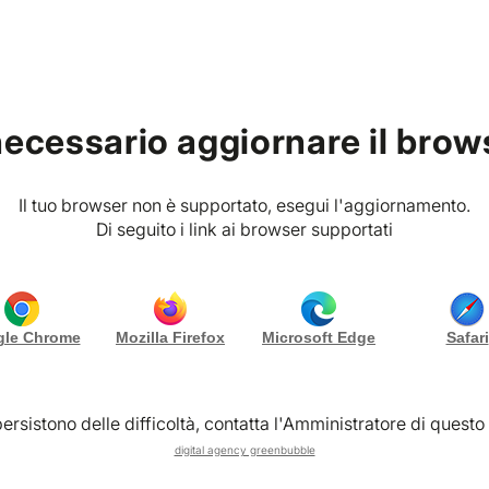
g
Chi siamo
Contattaci
necessario aggiornare il brow
Il tuo browser non è supportato, esegui l'aggiornamento.
Di seguito i link ai browser supportati
n o offri
Sei un E
le Chrome
Mozilla Firefox
Microsoft Edge
Safari
?
P
ersistono delle difficoltà, contatta l'Amministratore di questo 
digital agency greenbubble
essionisti di qualunque
Vibes Planner è la piat