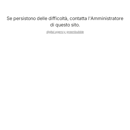
Se persistono delle difficoltà, contatta l'Amministratore
Accetto le
Condizioni generali
,
Condizioni di vendita
,
di questo sito.
Privacy Policy
e
Cookie Policy
digital agency greenbubble
Registrati
Continuando con Google accetti le
Condizioni generali
,
Condizioni di vendita
,
Privacy Policy
e
Cookie Policy