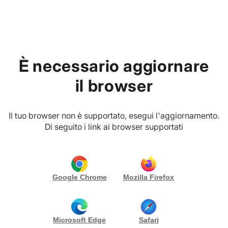
Home
Trova Eventi ed Esperienze
È necessario aggiornare
perfette per te
il browser
Crea le tue credenziali di accesso e
iscriviti alla piattaforma
Il tuo browser non è supportato, esegui l'aggiornamento.
Di seguito i link ai browser supportati
E-MAIL
*
Google Chrome
Mozilla Firefox
PASSWORD
*
Microsoft Edge
Safari
RIPETI PASSWORD
*