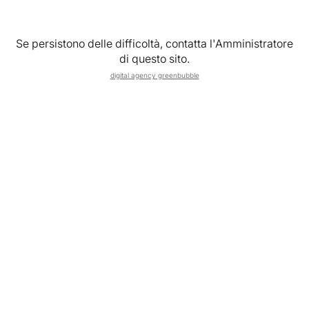
Se persistono delle difficoltà, contatta l'Amministratore
Accetto le
Condizioni generali
,
Condizioni di vendita
,
di questo sito.
Privacy Policy
e
Cookie Policy
digital agency greenbubble
Registrati
Continuando con Google accetti le
Condizioni generali
,
Condizioni di vendita
,
Privacy Policy
e
Cookie Policy