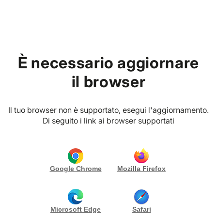
Home
Trova Eventi ed Esperienze
È necessario aggiornare
perfette per te
il browser
Crea le tue credenziali di accesso e
iscriviti alla piattaforma
Il tuo browser non è supportato, esegui l'aggiornamento.
Di seguito i link ai browser supportati
E-MAIL
*
Google Chrome
Mozilla Firefox
PASSWORD
*
Microsoft Edge
Safari
RIPETI PASSWORD
*