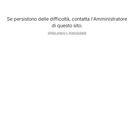
Se persistono delle difficoltà, contatta l'Amministratore
Accetto le
Condizioni generali
,
Condizioni di vendita
,
di questo sito.
Privacy Policy
e
Cookie Policy
digital agency greenbubble
Registrati
Continuando con Google accetti le
Condizioni generali
,
Condizioni di vendita
,
Privacy Policy
e
Cookie Policy