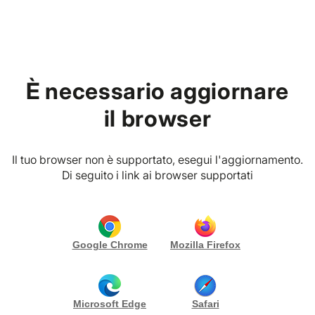
Home
Trova Eventi ed Esperienze
È necessario aggiornare
perfette per te
il browser
Crea le tue credenziali di accesso e
iscriviti alla piattaforma
Il tuo browser non è supportato, esegui l'aggiornamento.
Di seguito i link ai browser supportati
E-MAIL
*
Google Chrome
Mozilla Firefox
PASSWORD
*
Microsoft Edge
Safari
RIPETI PASSWORD
*