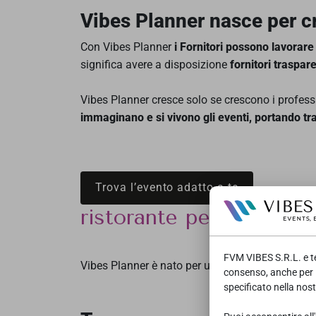
Vibes Planner nasce per c
Con Vibes Planner
i Fornitori possono lavorare
significa avere a disposizione
fornitori traspare
Vibes Planner cresce solo se crescono i professi
immaginano e si vivono gli eventi, portando tra
Trova l’evento adatto a te
ristorante per matrimo
FVM VIBES S.R.L. e ter
Vibes Planner è nato per una ragione precisa: sem
consenso, anche per 
specificato nella nos