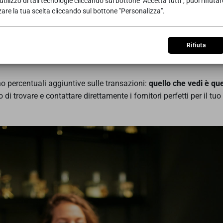
ibertà per i tuoi eventi
utilizzo di tali tecnologie cliccando sul bottone "Accetta tutti", puoi rifiuta
zare la tua scelta cliccando sul bottone "Personalizza".
all’idea iniziale alla realizzazione finale.
intrattenimento, fino ai dettagli che fanno la differenza,
la piatt
Rifiuta
o percentuali aggiuntive sulle transazioni:
quello che vedi è que
ono di trovare e contattare direttamente i fornitori perfetti per il tu