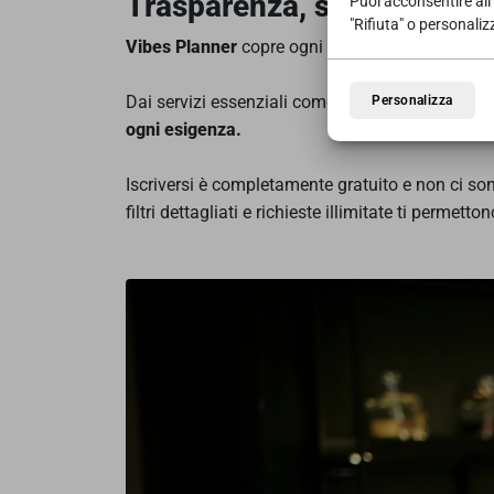
Trasparenza, semplicità e l
Puoi acconsentire all'
"Rifiuta" o personaliz
Vibes Planner
copre ogni aspetto dell’evento,
d
Dai servizi essenziali come location, catering e 
Personalizza
ogni esigenza.
Iscriversi è completamente gratuito e non ci son
filtri dettagliati e richieste illimitate ti permett