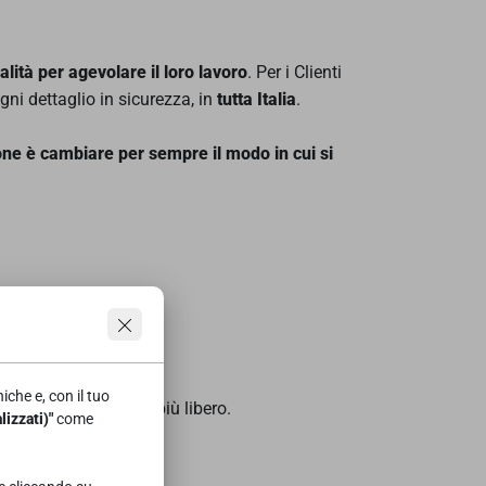
ità per agevolare il loro lavoro
. Per i Clienti
 ogni dettaglio in sicurezza, in
tutta Italia
.
ione è cambiare per sempre il modo in cui si
iche e, con il tuo
ratico e soprattutto più libero.
izzati)"
come