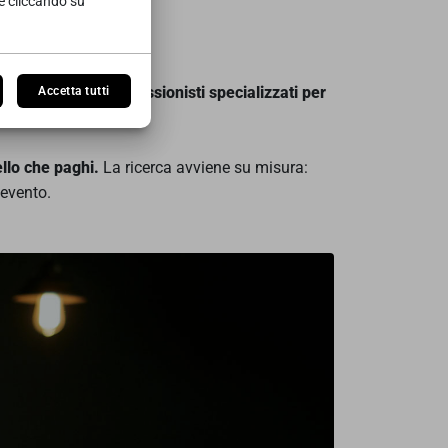
re cliccando su
aforma riunisce professionisti specializzati per
Accetta tutti
llo che paghi.
La ricerca avviene su misura:
o evento.