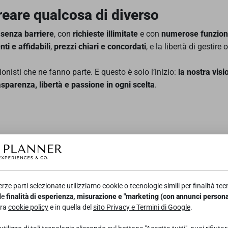
reare qualcosa di diverso
 senza barriere
, con
richieste illimitate
e con
numerose funzional
nti e affidabili
,
prezzi chiari e concordati
, e la libertà di gestire
onisti che ne fanno parte. E questo è solo l’inizio:
la nostra vis
sparenza, libertà e passione in ogni scelta
.
ni abruzzo
ze parti selezionate utilizziamo cookie o tecnologie simili per finalità tecn
plificare il mondo degli eventi. Renderlo più chiaro, più meritoc
le
finalità di esperienza, misurazione e "marketing (con annunci personal
tra
cookie policy
e in quella del
sito Privacy e Termini di Google
.