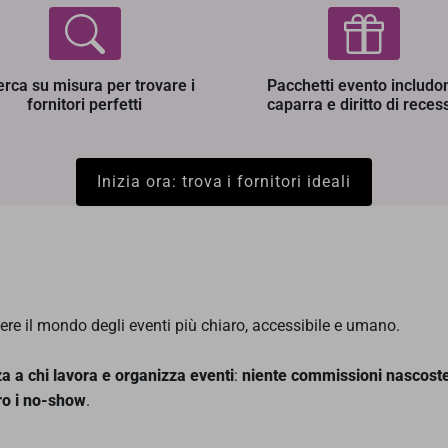
erca su misura per trovare i
Pacchetti evento includo
fornitori perfetti
caparra e diritto di reces
Inizia ora: trova i fornitori ideali
dere il mondo degli eventi più chiaro, accessibile e umano.
za a chi lavora e organizza eventi
:
niente commissioni nascost
ro i no-show
.