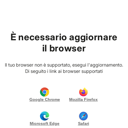
Tutto prende forma da un'idea.
La tua è qui.
È necessario aggiornare
il browser
Iscriviti ora
Il tuo browser non è supportato, esegui l'aggiornamento.
Di seguito i link ai browser supportati
Google Chrome
Mozilla Firefox
Vibes Planner: dal party tra
amici al grande evento
Microsoft Edge
Safari
Realizza i tuoi sogni