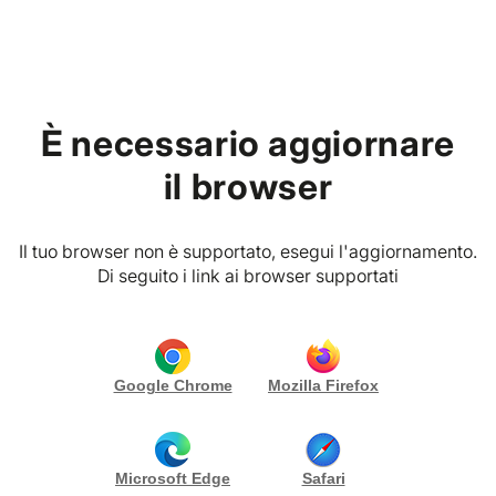
Home
Fornitori
Culturali e Sociali
È necessario aggiornare
il browser
Categoria
Provincia
Il tuo browser non è supportato, esegui l'aggiornamento.
9 SOLUZIONI
Di seguito i link ai browser supportati
PREMIUM VIBES CLUB
Gianluca Militello
Monza (MB)
Google Chrome
Mozilla Firefox
Scopri di più
Microsoft Edge
Safari