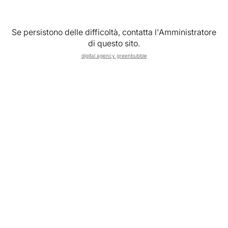
PREMIUM VIBES CLUB
MZ CATERING SRL
Se persistono delle difficoltà, contatta l'Amministratore
di questo sito.
Busto arsizio (VA)
digital agency greenbubble
Scopri di più
PREMIUM VIBES CLUB
D'Erasmo Vini
Offida (AP)
Scopri di più