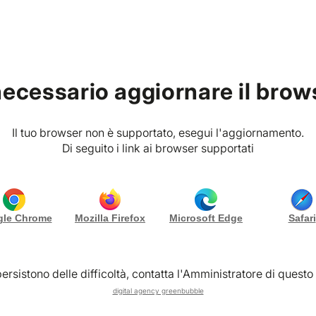
g
Chi siamo
Contattaci
necessario aggiornare il brow
Il tuo browser non è supportato, esegui l'aggiornamento.
 per
Provincia
Di seguito i link ai browser supportati
MIUM VIBES CLUB
PREMIUM VIBES CLUB
le Chrome
Mozilla Firefox
Microsoft Edge
Safari
lla Maria Teresa
Gianluca Militello
Formia (LT)
Monza (MB)
ersistono delle difficoltà, contatta l'Amministratore di questo 
digital agency greenbubble
Scopri di più
Scopri di più