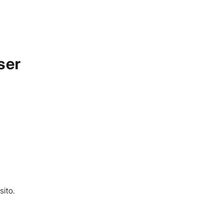
Diventa Cliente
Diventa Fornitore
Area Personale
ser
PREMIUM VIBES CLUB
MZ CATERING SRL
Busto arsizio (VA)
sito.
Scopri di più