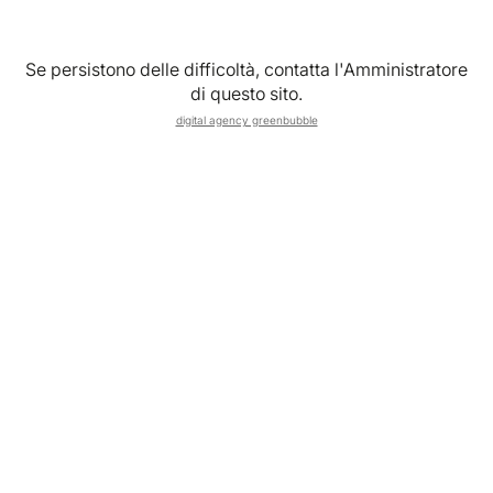
PREMIUM VIBES CLUB
Villa Maria Teresa
Se persistono delle difficoltà, contatta l'Amministratore
di questo sito.
Formia (LT)
digital agency greenbubble
Scopri di più
PREMIUM VIBES CLUB
Gianluca Militello
Monza (MB)
Scopri di più