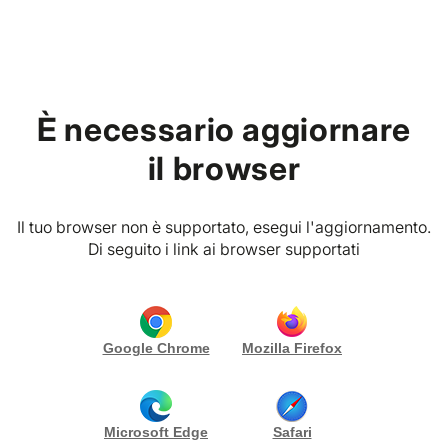
Home
Fornitori
Servizi Extra
È necessario aggiornare
il browser
Categoria
Provincia
Il tuo browser non è supportato, esegui l'aggiornamento.
9 SOLUZIONI
Di seguito i link ai browser supportati
PREMIUM VIBES CLUB
Villa Casafrassi
Castellina in Chianti (SI)
Google Chrome
Mozilla Firefox
Scopri di più
Microsoft Edge
Safari