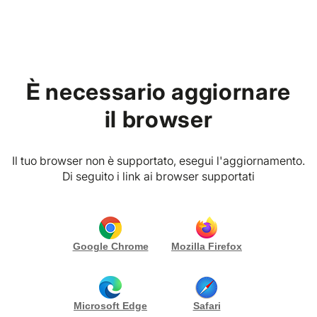
Home
Fornitori
Wellness, Yoga & Benessere
È necessario aggiornare
all’Aria Aperta e Indoor
il browser
Categoria
Provincia
Il tuo browser non è supportato, esegui l'aggiornamento.
Di seguito i link ai browser supportati
1 SOLUZIONI
PREMIUM VIBES CLUB
JOIA RESTAURANT CLUB
Google Chrome
Mozilla Firefox
Rubiera (RE)
Scopri di più
Microsoft Edge
Safari