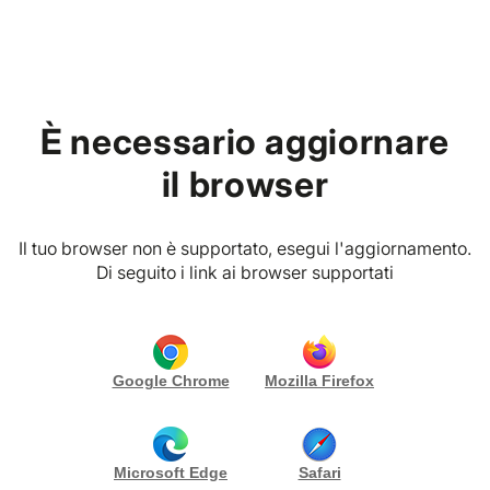
Home
Fornitori
Rurali, Farm Experience &
È necessario aggiornare
Contatto con Animali
il browser
Categoria
Provincia
Il tuo browser non è supportato, esegui l'aggiornamento.
Di seguito i link ai browser supportati
0 SOLUZIONI
Nessun risultato trovato.
Google Chrome
Mozilla Firefox
Microsoft Edge
Safari