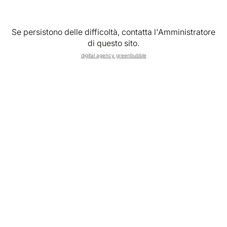
Se persistono delle difficoltà, contatta l'Amministratore
PREMIUM VIBES CLUB
di questo sito.
SCRIPTORIUM SPIRITS
digital agency greenbubble
CORRIDONIA (MC)
Scopri di più
PREMIUM VIBES CLUB
RARI Bistro'
Firenze (FI)
Scopri di più