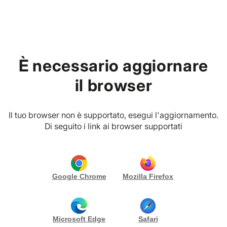
Home
Fornitori
Culturali, Passeggiate & Visite
È necessario aggiornare
Guidate
il browser
Categoria
Provincia
Il tuo browser non è supportato, esegui l'aggiornamento.
Di seguito i link ai browser supportati
3 SOLUZIONI
PREMIUM VIBES CLUB
Frantoio Torresi
Google Chrome
Mozilla Firefox
Potenza Picena (MC)
Scopri di più
Microsoft Edge
Safari