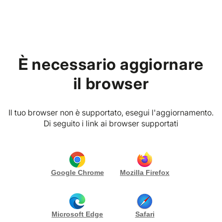
Home
È necessario aggiornare
PREMIUM VIBES CLUB
P. IVA
Invito digitale
il browser
CONTATTA
Gallery (2)
Il tuo browser non è supportato, esegui l'aggiornamento.
Di seguito i link ai browser supportati
Descrizione pacchetto
Un utile alternativa alla classica stampa é l’invito
digitale. Una scelta moderna, veloce e su larga scala.
Google Chrome
Mozilla Firefox
Puoi inviare il file che ti invieró a chiunque tu voglia,
via mail o su Whatsapp.
Anniversari di Nozze
Battesimi
Microsoft Edge
Safari