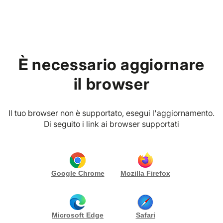
Home
È necessario aggiornare
P. IVA
Vico di sant Antonio 5, 16126 Genova (GE) Italia
il browser
Rony Wedding
CONTATTA
Il tuo browser non è supportato, esegui l'aggiornamento.
Gallery (8)
Di seguito i link ai browser supportati
Biografia
English Version
Google Chrome
Mozilla Firefox
Rony Wedding Photography racconta il matrimonio
attraverso immagini autentiche, eleganti e cariche di
emozione, trasformando ogni momento in un
Microsoft Edge
Safari