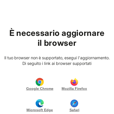
Home
È necessario aggiornare
PREMIUM VIBES CLUB
Via papa giovanni XXIII , 20018 Sedriano (MI) Italia
il browser
AP_aboutpartyandmore
RICHIEDI PREVENTIVO
CONTATTA
Il tuo browser non è supportato, esegui l'aggiornamento.
Gallery (9)
Di seguito i link ai browser supportati
Biografia
Realizzo eventi su misura in base alle esigenze dei
Google Chrome
Mozilla Firefox
clienti utilizzando palloncini e fiori.
Progetto grafiche e oggetti personalizzati per ogni
tipo di festa.
Microsoft Edge
Safari