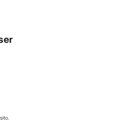
Diventa Cliente
Diventa Fornitore
Area Personale
ser
RICHIEDI PREVENTIVO
CONTATTA
Orari di contatto
LUNEDÌ
08:30 - 20:30
sito.
MARTEDÌ
08:30 - 20:30
MERCOLEDÌ
08:30 - 20:30