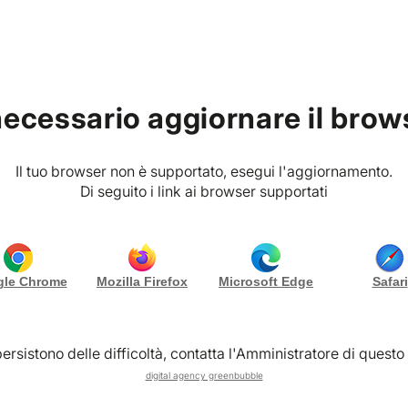
g
Chi siamo
Contattaci
necessario aggiornare il brow
Il tuo browser non è supportato, esegui l'aggiornamento.
Di seguito i link ai browser supportati
Gallery (7)
le Chrome
Mozilla Firefox
Microsoft Edge
Safari
a metà del XIX secolo, la residenza della famiglia
nti industriali tessili nella Valle dell’Irno. Don
ersistono delle difficoltà, contatta l'Amministratore di questo 
ul terreno comunale di Pellezzano, nella località
digital agency greenbubble
oco sorsero, infatti, altre costruzioni destinate alle
le industrie stesse.