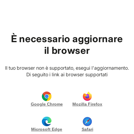
Home
È necessario aggiornare
EVENT PLANNER
P. IVA
Torino (TO)
il browser
Dream Event di Bianco Alda
RICHIEDI PREVENTIVO
CONTATTA
Il tuo browser non è supportato, esegui l'aggiornamento.
Gallery (18)
Di seguito i link ai browser supportati
Biografia
Dream Event è un’agenzia specializzata nel
Google Chrome
Mozilla Firefox
progettare, organizzare e gestire,
con entusiasmo e professionalità, qualsiasi tipo di
evento.
Che tu sia un’azienda o un privato e qualsiasi evento
Microsoft Edge
Safari
voglia organizzare, Dream Event è tuo partner ideale!