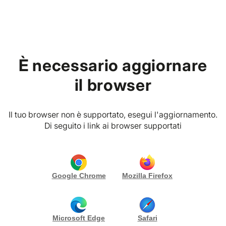
Home
È necessario aggiornare
EVENT PLANNER
P. IVA
Sesto calende (VA)
il browser
Your event & Communication di
Sara Bombelli
Il tuo browser non è supportato, esegui l'aggiornamento.
Di seguito i link ai browser supportati
RICHIEDI PREVENTIVO
CONTATTA
Gallery (18)
Biografia
Google Chrome
Mozilla Firefox
Sono Sara, mente e cuore di Your Event e sono un
Event Planner.
Fin da piccola sognavo di fare questo lavoro!
Microsoft Edge
Safari