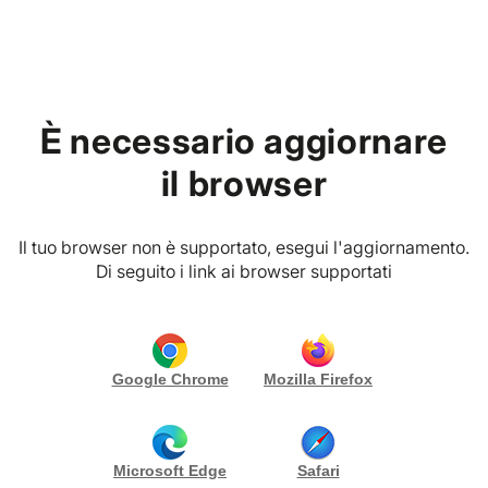
Home
È necessario aggiornare
PREMIUM VIBES CLUB
Via Giosuè Carducci, 8, 90120 Monza (MB) Italia
il browser
Gianluca Militello
RICHIEDI PREVENTIVO
CONTATTA
Il tuo browser non è supportato, esegui l'aggiornamento.
Gallery (17)
Di seguito i link ai browser supportati
I miei pacchetti
Google Chrome
Mozilla Firefox
Biografia
Microsoft Edge
Safari
English Version