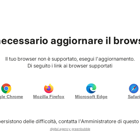
g
Chi siamo
Contattaci
necessario aggiornare il brow
Suite con Klaus Bellavitis
Il tuo browser non è supportato, esegui l'aggiornamento.
Di seguito i link ai browser supportati
Gallery (5)
le Chrome
Mozilla Firefox
Microsoft Edge
Safari
ert on demand
in una suite d’albergo ai
Ritratti
ersistono delle difficoltà, contatta l'Amministratore di questo 
omantiche ed esclusive a Milano.
digital agency greenbubble
a suite o camera spaziosa, questa è l’idea regalo