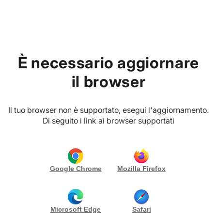
Home
È necessario aggiornare
PREMIUM VIBES CLUB
Ritratto Musicale in Ciondolo
il browser
Doppio Cuore di Argento e QR
Code
Il tuo browser non è supportato, esegui l'aggiornamento.
Di seguito i link ai browser supportati
CONTATTA
Gallery (5)
Descrizione pacchetto
Google Chrome
Mozilla Firefox
Un’emozione da custodire, indossare e riascoltare
ogni volta che lo desideri.
Microsoft Edge
Safari
Questo pacchetto unisce il valore artistico del Ritratto