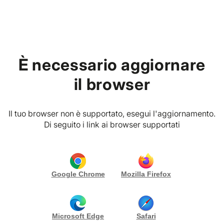
Home
È necessario aggiornare
PREMIUM VIBES CLUB
P. IVA
Sand Art PRODUZIONE VIDEO
il browser
CONTATTA
Gallery (4)
Il tuo browser non è supportato, esegui l'aggiornamento.
Di seguito i link ai browser supportati
Descrizione pacchetto
PRODUZIONI VIDEO
audiovisivo:
Google Chrome
Mozilla Firefox
Oltre alle performance dal vivo, realizzo
produzioni video utilizzando la tecnica della sand art.
Sono un video editor che cura tutto l'iter di
Microsoft Edge
Safari
produzione: