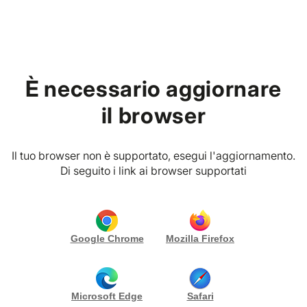
Home
È necessario aggiornare
PREMIUM VIBES CLUB
P. IVA
B croce, 65100 Pescara (PE) Italia
il browser
Sand Artist - Erica Abelardo
EKA
Il tuo browser non è supportato, esegui l'aggiornamento.
Di seguito i link ai browser supportati
RICHIEDI PREVENTIVO
CONTATTA
Gallery (3)
I miei pacchetti
Google Chrome
Mozilla Firefox
Biografia
Microsoft Edge
Safari