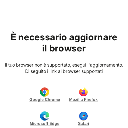
Home
È necessario aggiornare
P. IVA
Via macaluso 135, 95126 Catania (CT) Italia
il browser
Banqueting4you
CONTATTA
Il tuo browser non è supportato, esegui l'aggiornamento.
Gallery (10)
Di seguito i link ai browser supportati
Biografia
English Version
Google Chrome
Mozilla Firefox
Banqueting4you
è un’azienda giovane e dinamica
Microsoft Edge
Safari
che, in soli quattordici anni, si è affermata nel settore