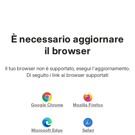
Home
È necessario aggiornare
PREMIUM VIBES CLUB
P. IVA
Fontana 17, 20100 Milano (MI) Italia
il browser
Catering i Maestri della Tavola
RICHIEDI PREVENTIVO
CONTATTA
Il tuo browser non è supportato, esegui l'aggiornamento.
Gallery (46)
Di seguito i link ai browser supportati
I miei pacchetti
Google Chrome
Mozilla Firefox
Biografia
I Maestri della Tavola – Catering d’Eccellenza a
Microsoft Edge
Safari
Milano