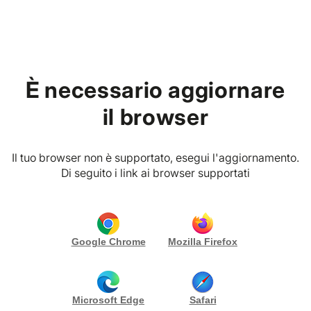
Home
È necessario aggiornare
EVENT PLANNER
P. IVA
Pozzo D’Adda (MI)
il browser
Emilia Russo Events
RICHIEDI PREVENTIVO
CONTATTA
Il tuo browser non è supportato, esegui l'aggiornamento.
Gallery (7)
Di seguito i link ai browser supportati
I miei pacchetti
Google Chrome
Mozilla Firefox
Biografia
Emilia Russo Events
è un’agenzia specializzata
Microsoft Edge
Safari
nell’organizzazione di matrimoni ed eventi esclusivi,