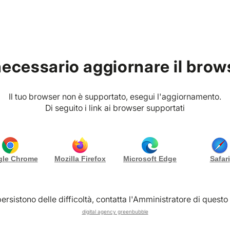
g
Chi siamo
Contattaci
necessario aggiornare il brow
Guida Vibes Planner
Il tuo browser non è supportato, esegui l'aggiornamento.
Come funzionano i lead su 
Di seguito i link ai browser supportati
completa
02/05/2026
le Chrome
Mozilla Firefox
Microsoft Edge
Safari
Redazione Vibes Planner
ersistono delle difficoltà, contatta l'Amministratore di questo 
digital agency greenbubble