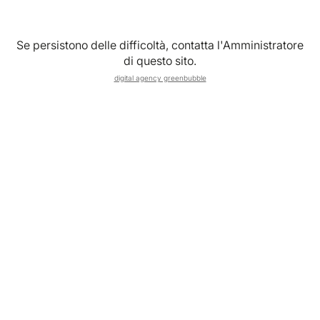
Se persistono delle difficoltà, contatta l'Amministratore
di questo sito.
digital agency greenbubble
La musica è uno degli elementi più importanti di qualsiasi
evento. Matrimonio, festa privata o evento aziendale: una
scelta musicale sbagliata può rovinare l’atmosfera, ma
anche creare problemi pratici se non si rispettano regole
e permessi.
In Italia, scegliere la musica giusta per un evento significa
trovare il giusto equilibrio tra esperienza, coinvolgimento
degli ospiti e rispetto delle normative su volume e diritti
musicali.
Perché la musica è centrale in un