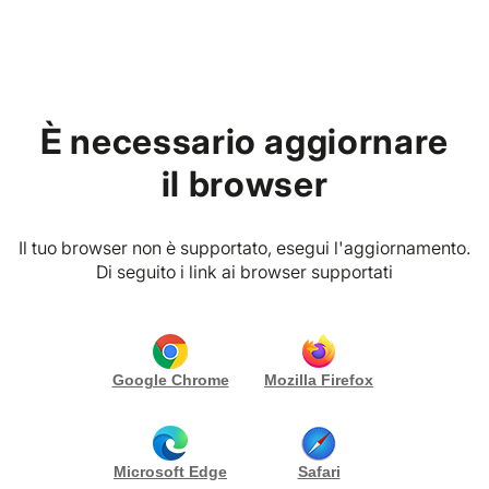
Home
Blog
È necessario aggiornare
Eventi Privati
il browser
Come scegliere la musica
Il tuo browser non è supportato, esegui l'aggiornamento.
giusta per un evento
Di seguito i link ai browser supportati
19/01/2026
Redazione Vibes Planner
Google Chrome
Mozilla Firefox
Microsoft Edge
Safari