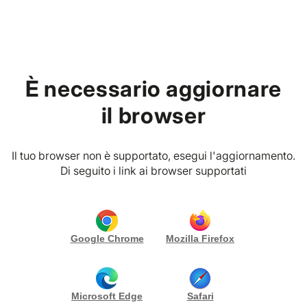
Home
Blog
È necessario aggiornare
Eventi Aziendali
il browser
Escape Room per Aziende,
Il tuo browser non è supportato, esegui l'aggiornamento.
il Team Building più
Di seguito i link ai browser supportati
Divertente
19/01/2026
Vibes Planner – Eventi Aziendali & Esperienze
Google Chrome
Mozilla Firefox
Microsoft Edge
Safari