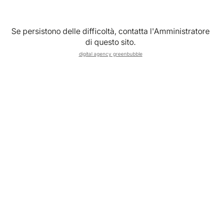
Se persistono delle difficoltà, contatta l'Amministratore
di questo sito.
digital agency greenbubble
Un’
escape room
è un’avventura a tempo limitato in cui un
gruppo di persone deve risolvere enigmi, trovare indizi e
collaborare per raggiungere un obiettivo finale. Quando
questo format entra nel mondo aziendale, diventa uno
strumento potente di
formazione esperienziale
e
un’alternativa innovativa alle attività di team building
tradizionali.
Non è un caso che le escape room siano spesso citate tra
i
format più innovativi degli eventi aziendali B2B
.