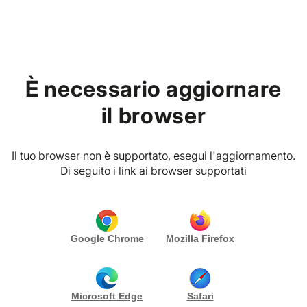
Home
Blog
È necessario aggiornare
Eventi Aziendali
il browser
Eventi Aziendali B2B:
Il tuo browser non è supportato, esegui l'aggiornamento.
Guida Strategica per il
Di seguito i link ai browser supportati
2026
21/02/2026
Vibes Planner – Eventi Aziendali & Esperienze
Google Chrome
Mozilla Firefox
Microsoft Edge
Safari