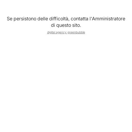
Se persistono delle difficoltà, contatta l'Amministratore
di questo sito.
digital agency greenbubble
Cosa sono oggi gli Eventi Aziendali B2B
Gli Eventi Aziendali B2B non sono più semplici momenti
organizzativi o occasioni formali di incontro. Nel 2026
rappresentano una leva strategica per rafforzare la
cultura aziendale, migliorare la comunicazione interna e
consolidare il posizionamento del brand.
Un tempo bastavano una sala conferenze e una
presentazione PowerPoint. Oggi le aziende cercano
esperienze strutturate, coinvolgenti e coerenti con i
propri valori. Un evento aziendale non è più solo un