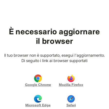
Home
Blog
È necessario aggiornare
Eventi Privati
il browser
Quando vuoi organizzare
Il tuo browser non è supportato, esegui l'aggiornamento.
qualcosa di speciale
Di seguito i link ai browser supportati
02/02/2026
Redazione Vibes Planner
Google Chrome
Mozilla Firefox
Microsoft Edge
Safari