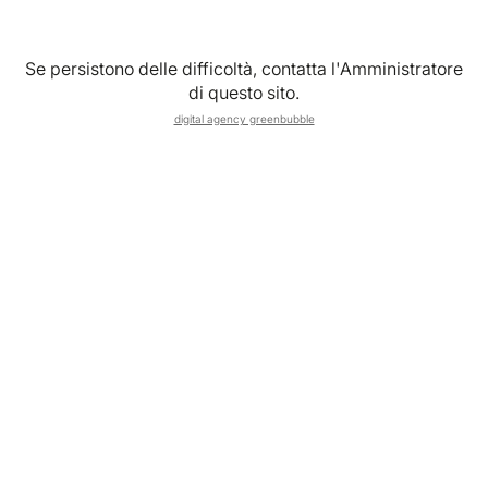
Se persistono delle difficoltà, contatta l'Amministratore
di questo sito.
digital agency greenbubble
Capita più spesso di quanto pensi. Hai voglia di fare
qualcosa di diverso, di uscire dalla routine, di creare un
momento che non sia uguale a tutti gli altri. Ma appena
provi a pensarci, ti blocchi.
Non perché manchino le idee. Ma perché ce ne sono
troppe.
Evento sì o no? Cena, festa, esperienza, giornata fuori?
Con chi? Dove? Quanto grande?
Risultato: rimandi. E quell’idea resta lì, sospesa.
La verità è che non stai sbagliando. Stai solo partendo dal